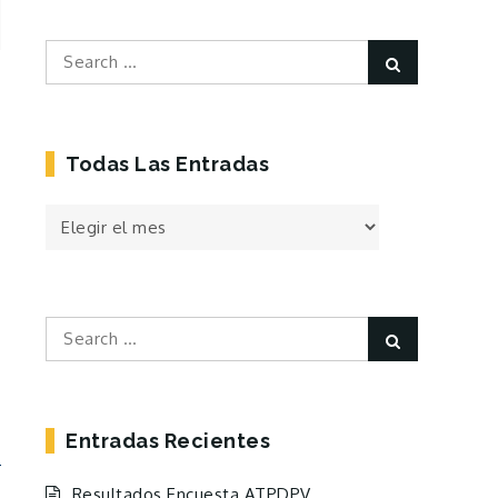
Search
Search
for:
Todas Las Entradas
Todas
las
Entradas
Search
Search
for:
Entradas Recientes
Resultados Encuesta ATPDPV