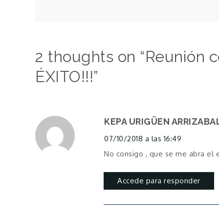
de
entradas
2 thoughts on “
Reunión 
ÉXITO!!!
”
KEPA URIGÜEN ARRIZABA
07/10/2018 a las 16:49
No consigo , que se me abra el 
Accede para responder