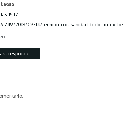
tesis
las 15:17
8.6.249/2018/09/14/reunion-con-sanidad-todo-un-exito/
azo
ara responder
comentario.