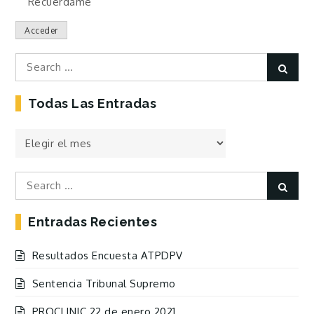
Recuérdame
Acceder
Search
Sear
for:
Todas Las Entradas
Todas
las
Entradas
Search
Sear
for:
Entradas Recientes
Resultados Encuesta ATPDPV
Sentencia Tribunal Supremo
PROCLINIC 22 de enero 2021