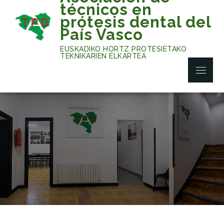
Skip
técnicos en
to
prótesis dental del
content
País Vasco
EUSKADIKO HORTZ PROTESIETAKO
TEKNIKARIEN ELKARTEA
Menu