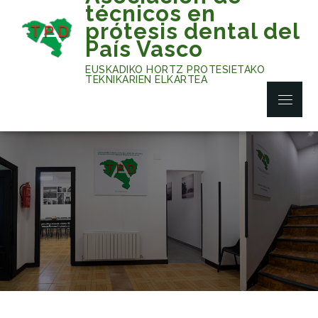
Skip
técnicos en
to
prótesis dental del
content
País Vasco
EUSKADIKO HORTZ PROTESIETAKO
TEKNIKARIEN ELKARTEA
Menu