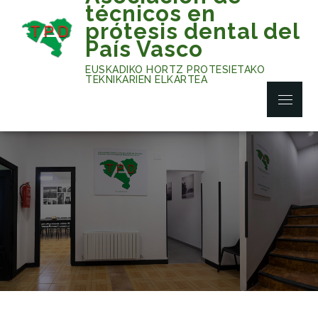
Skip
técnicos en
to
prótesis dental del
content
País Vasco
EUSKADIKO HORTZ PROTESIETAKO
TEKNIKARIEN ELKARTEA
Menu