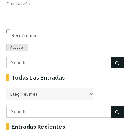
Contraseña
Recuérdame
Acceder
Search
Sear
for:
Todas Las Entradas
Todas
las
Entradas
Search
Sear
for:
Entradas Recientes