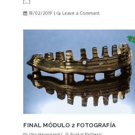
[…]
on
18/02/2019
Leave a Comment
Informe
de
la
CNMC
FINAL MÓDULO 2 FOTOGRAFÍA
Uncategorized
Euskal Prótesis