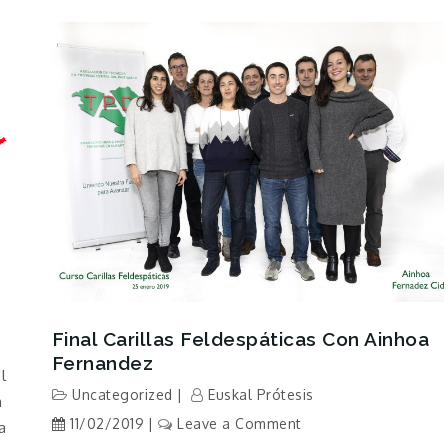
Final Carillas Feldespáticas Con Ainhoa
Fernandez
l
Uncategorized
Euskal Prótesis
a
on
11/02/2019
Leave a Comment
a
Final