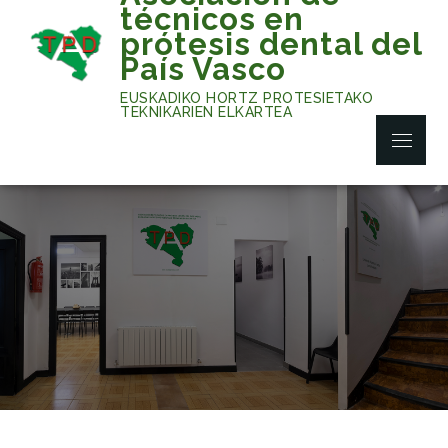
Skip
técnicos en
to
prótesis dental del
content
País Vasco
EUSKADIKO HORTZ PROTESIETAKO
TEKNIKARIEN ELKARTEA
Menu