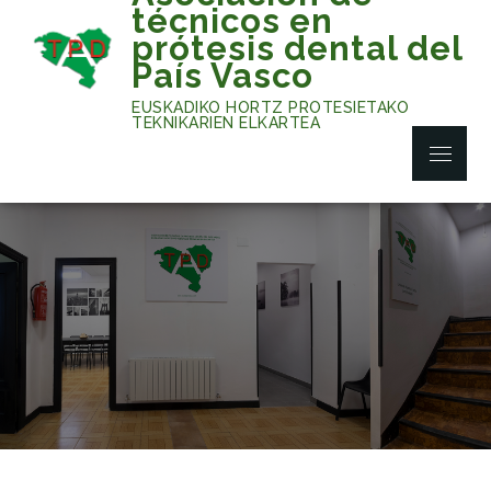
Skip
técnicos en
to
prótesis dental del
content
País Vasco
EUSKADIKO HORTZ PROTESIETAKO
TEKNIKARIEN ELKARTEA
Menu