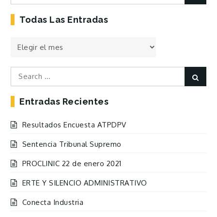
for:
Todas Las Entradas
Todas
las
Entradas
Search
Sear
for:
Entradas Recientes
Resultados Encuesta ATPDPV
Sentencia Tribunal Supremo
PROCLINIC 22 de enero 2021
ERTE Y SILENCIO ADMINISTRATIVO
Conecta Industria