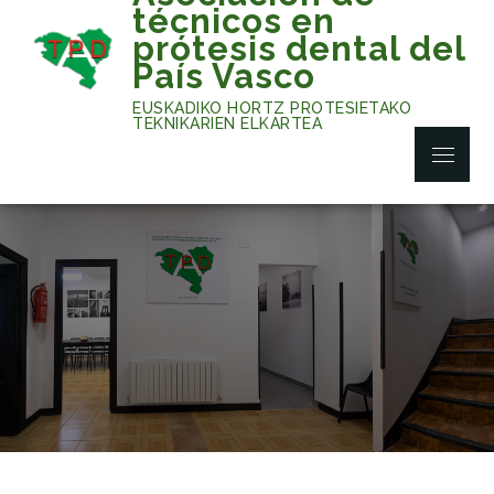
Skip
técnicos en
to
prótesis dental del
content
País Vasco
EUSKADIKO HORTZ PROTESIETAKO
TEKNIKARIEN ELKARTEA
Menu