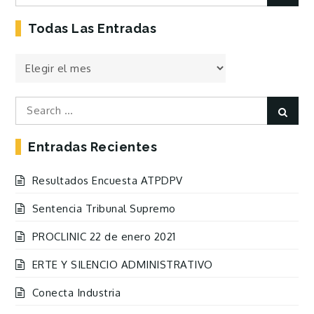
for:
Todas Las Entradas
Todas
las
Entradas
Search
Sear
for:
Entradas Recientes
Resultados Encuesta ATPDPV
Sentencia Tribunal Supremo
PROCLINIC 22 de enero 2021
ERTE Y SILENCIO ADMINISTRATIVO
Conecta Industria