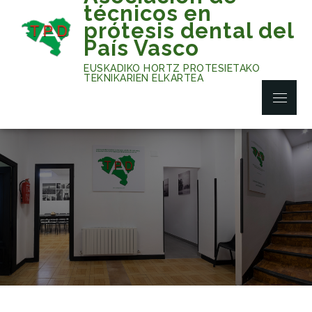
Skip
técnicos en
to
prótesis dental del
content
País Vasco
EUSKADIKO HORTZ PROTESIETAKO
TEKNIKARIEN ELKARTEA
Menu