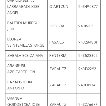
URRIOLABEITIA
LARRAMENDI JOSE
OIARTZUN
943490877
ANGEL
BALERDI JAUREGUI
ORDIZIA
943161115
JON
ELORZA
PASAJES
943284801
VEINTEMILLAS JORGE
ZABALA ECEIZA ANA
RENTERIA
943528302
ARANBURU
ZARAUTZ
943132292
AZPITARTE JON
CAZALIS IRURE
ZARAUTZ
943131974
ANTONIO
URANGA
GOIKOETXEA JOSE
ZARAUTZ
943276677