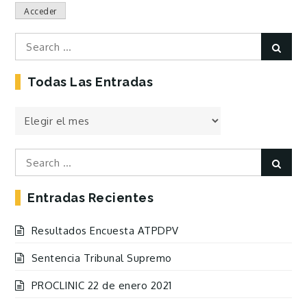
Acceder
Search
Sear
for:
Todas Las Entradas
Todas
las
Entradas
Search
Sear
for:
Entradas Recientes
Resultados Encuesta ATPDPV
Sentencia Tribunal Supremo
PROCLINIC 22 de enero 2021