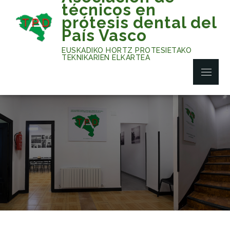
Skip
técnicos en
to
prótesis dental del
content
País Vasco
EUSKADIKO HORTZ PROTESIETAKO
TEKNIKARIEN ELKARTEA
Menu