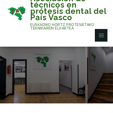
Skip
técnicos en
to
prótesis dental del
content
País Vasco
EUSKADIKO HORTZ PROTESIETAKO
TEKNIKARIEN ELKARTEA
Menu