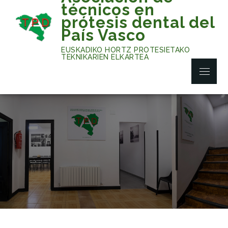
Skip
técnicos en
to
prótesis dental del
content
País Vasco
EUSKADIKO HORTZ PROTESIETAKO
TEKNIKARIEN ELKARTEA
Menu