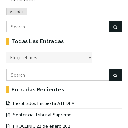
Acceder
Search
Sear
for:
Todas Las Entradas
Todas
las
Entradas
Search
Sear
for:
Entradas Recientes
Resultados Encuesta ATPDPV
Sentencia Tribunal Supremo
PROCLINIC 22 de enero 2021