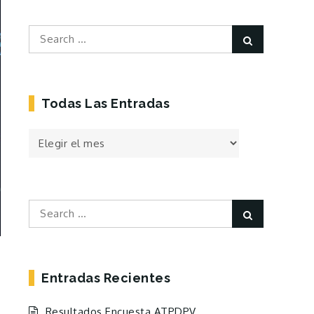
Search
Search
for:
Todas Las Entradas
Todas
las
Entradas
Search
Search
for:
Entradas Recientes
Resultados Encuesta ATPDPV