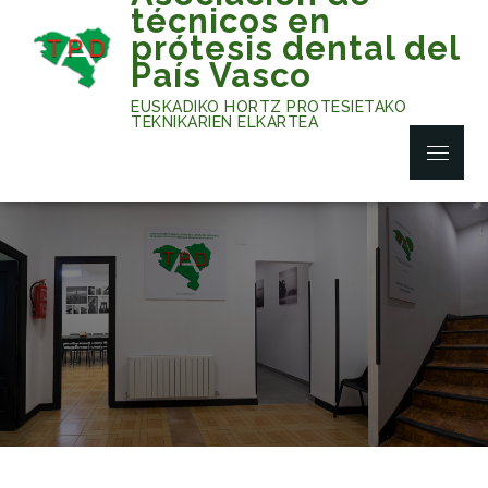
Skip
técnicos en
to
prótesis dental del
content
País Vasco
EUSKADIKO HORTZ PROTESIETAKO
TEKNIKARIEN ELKARTEA
Menu