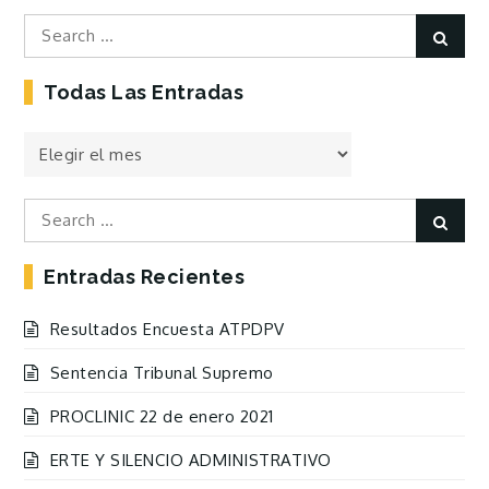
Search
Sear
for:
Todas Las Entradas
Todas
las
Entradas
Search
Sear
for:
Entradas Recientes
Resultados Encuesta ATPDPV
Sentencia Tribunal Supremo
PROCLINIC 22 de enero 2021
ERTE Y SILENCIO ADMINISTRATIVO