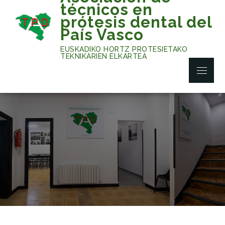
Skip
técnicos en
to
prótesis dental del
content
País Vasco
EUSKADIKO HORTZ PROTESIETAKO
TEKNIKARIEN ELKARTEA
Menu